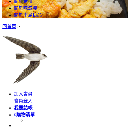
關於榮祺
關於味滋漫
關於本島良品
回首頁
>
加入會員
會員登入
我要結帳
0
購物清單