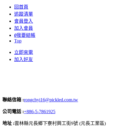
回首頁
追蹤清單
會員登入
加入會員
0
我要結帳
Top
立即來電
加入好友
聯絡信箱 :
rongchyi16@pickled.com.tw
公司電話 :
+886-5-7861925
地址 :
雲林縣元長鄉下寮村興工街9號 (元長工業區)