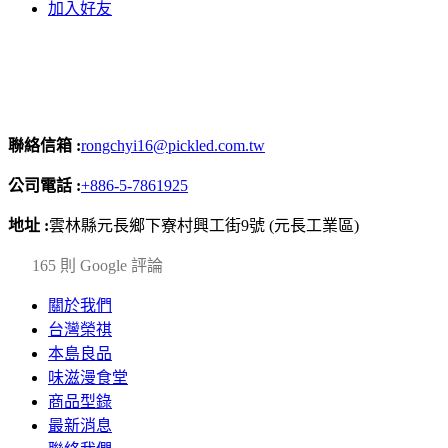
加入好友
聯絡信箱 :
rongchyi16@pickled.com.tw
公司電話 :
+886-5-7861925
地址 :
雲林縣元長鄉下寮村興工街9號 (元長工業區)
4.2
165 則 Google 評論
關於我們
台灣榮祺
本島良品
味滋漫食堂
商品型錄
最新消息