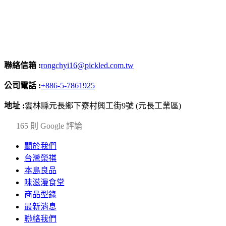
聯絡信箱 :
rongchyi16@pickled.com.tw
公司電話 :
+886-5-7861925
地址 :
雲林縣元長鄉下寮村興工街9號 (元長工業區)
4.2
165 則 Google 評論
關於我們
台灣榮祺
本島良品
味滋漫食堂
商品型錄
最新消息
聯絡我們