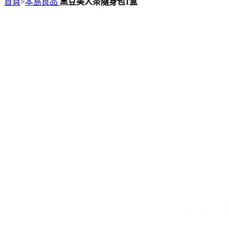
首頁
>
本島良品
黑豆美人茶隨身包1盒