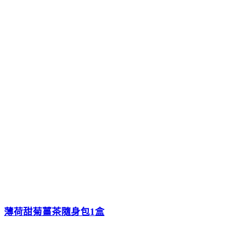
薄荷甜菊薑茶隨身包1盒