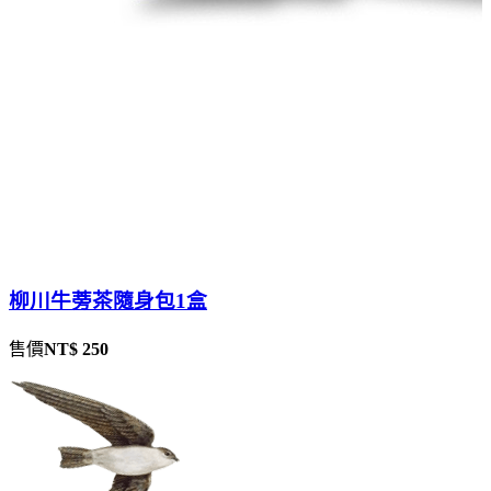
柳川牛蒡茶隨身包1盒
售價
NT$ 250