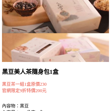
黑豆美人茶隨身包1盒
黑豆茶一組1盒原價230
官網限定9折特價200元
內容物：黑豆