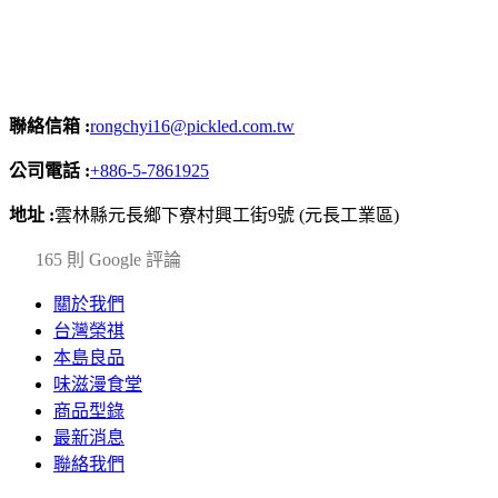
聯絡信箱 :
rongchyi16@pickled.com.tw
公司電話 :
+886-5-7861925
地址 :
雲林縣元長鄉下寮村興工街9號 (元長工業區)
4.2
165 則 Google 評論
關於我們
台灣榮祺
本島良品
味滋漫食堂
商品型錄
最新消息
聯絡我們