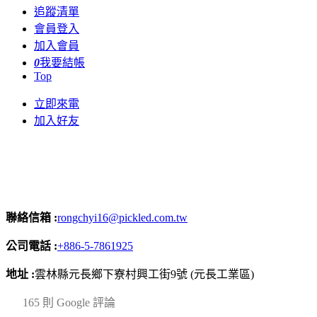
追蹤清單
會員登入
加入會員
0
我要結帳
Top
立即來電
加入好友
聯絡信箱 :
rongchyi16@pickled.com.tw
公司電話 :
+886-5-7861925
地址 :
雲林縣元長鄉下寮村興工街9號 (元長工業區)
4.2
165 則 Google 評論