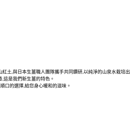
山紅土,與日本生薑職人團隊攜手共同鑽研,以純淨的山泉水栽培出
香,這是我們新生薑的特色。
適順口的選擇,給您身心暖和的滋味。