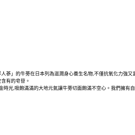
。別稱「東洋人蔘」的牛蒡在日本列為滋潤身心養生名物,不僅抗氧化力
皮含有的皂苷。
黃金時光,吸飽滿滿的大地元氣讓牛蒡切面飽滿不空心。我們擁有