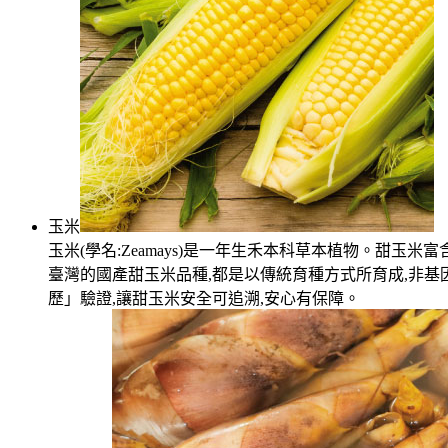
玉米
玉米(學名:Zeamays)是一年生禾本科草本植物。甜玉
臺灣的國產甜玉米品種,都是以傳統育種方式所育成,非基
歷」驗證,讓甜玉米安全可追溯,安心有保障。