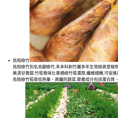
烏殼綠竹
烏殼綠竹別名烏腳綠竹,禾本科刺竹屬多年生常綠高莖植物,
美清甘香甜,竹筍香味比普通綠竹筍濃厚,纖維細嫩,可促進
烏殼綠竹筍是低熱量、高纖的蔬菜,營養成分包括蛋白質、