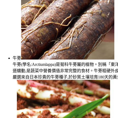
牛蒡
牛蒡(學名:Arctiumlappa)是菊科牛蒡屬的植物
道蠕動,是蔬菜中營養價值非常完整的食材。牛蒡粗硬外
嚴選來自日本珍貴的牛蒡種子,於砂質土壤培育180天的