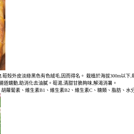
筍殼外皮淡綠黑色有色絨毛,因而得名。 栽植於海拔300m以下,
腸道蠕動,助消化去油膩。筍湯,清甜甘脆夠味,解渴消暑。
胡蘿蔔素、維生素B1、維生素B2、維生素C、糖類、脂肪、水