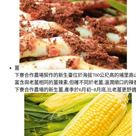
薑
下寮合作農場契作的新生臺位於海拔700公尺高的埔里高
富含與老薑相同的薑辣素,但確不同於老薑,溫潤順口的辣
下寮合作農場的新生薑,產季於6月初~8月底,比老薑更舒