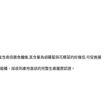
強又富含高倍膳食纖維,其含量為胡蘿蔔與花椰菜的好幾倍,可促進腸
自栽種、採收到產地直送的完整生產履歷認證。