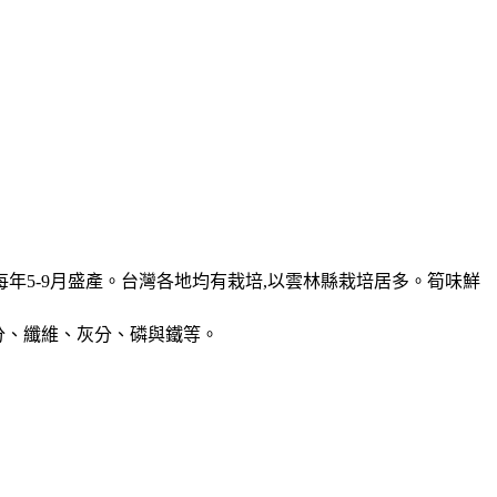
每年5-9月盛產。台灣各地均有栽培,以雲林縣栽培居多。筍味鮮
分、纖維、灰分、磷與鐵等。