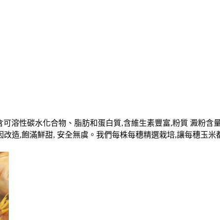
米富含可溶性碳水化合物、脂肪和蛋白質,含維生素豐富,粉質 澱粉含
因改造,飽滿鮮甜, 安全無虞。我們每株每穗精選栽培,讓每穗玉