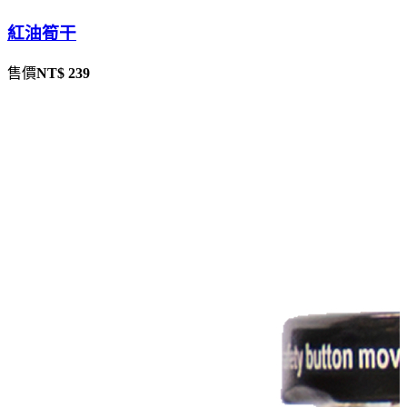
紅油筍干
售價
NT$ 239