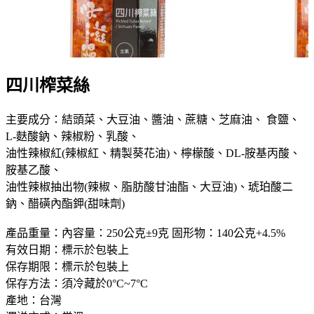
四川榨菜絲
主要成分：結頭菜、大豆油、醬油、蔗糖、芝麻油、 食鹽、
L-麩酸鈉、辣椒粉、乳酸、
油性辣椒紅(辣椒紅、精製葵花油)、檸檬酸、DL-胺基丙酸、
胺基乙酸、
油性辣椒抽出物(辣椒、脂肪酸甘油酯、大豆油)、琥珀酸二
鈉、醋磺內酯鉀(甜味劑)
產品重量：內容量：250公克±9克 固形物：140公克+4.5%
有效日期：標示於包裝上
保存期限：標示於包裝上
保存方法：須冷藏於0°C~7°C
產地：台灣