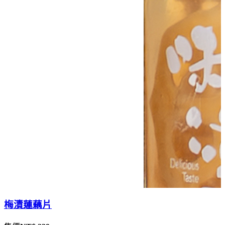
梅漬蓮藕片