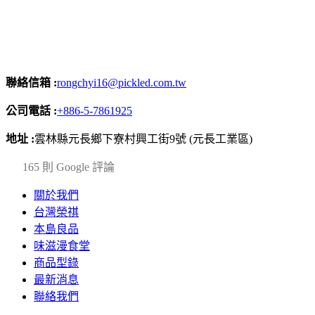
聯絡信箱 :
rongchyi16@pickled.com.tw
公司電話 :
+886-5-7861925
地址 :
雲林縣元長鄉下寮村興工街9號 (元長工業區)
4.2
165 則 Google 評論
關於我們
台灣榮祺
本島良品
味滋漫食堂
商品型錄
最新消息
聯絡我們