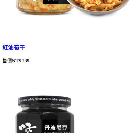
紅油筍干
售價
NT$ 239